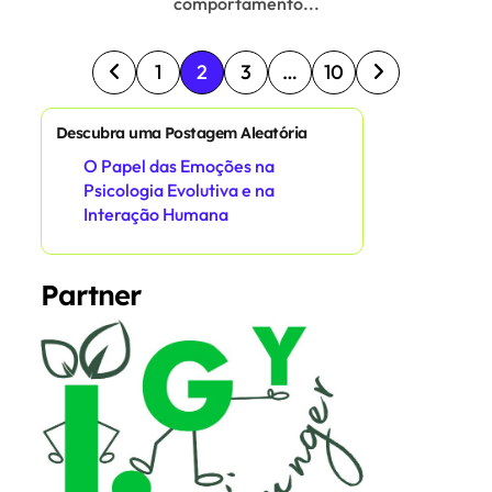
comportamento...
P
1
2
3
…
10
o
s
Descubra uma Postagem Aleatória
O Papel das Emoções na
t
Psicologia Evolutiva e na
s
Interação Humana
p
a
Partner
g
i
n
a
t