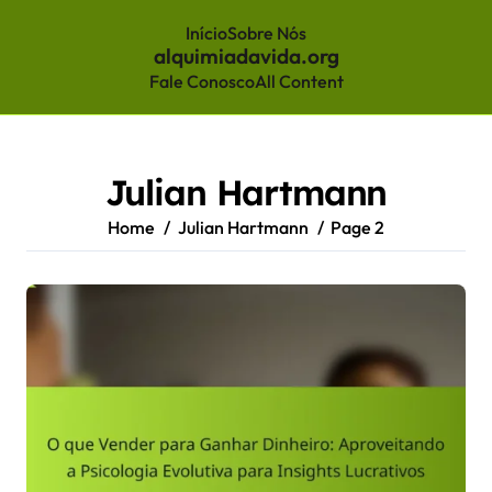
Início
Sobre Nós
alquimiadavida.org
Fale Conosco
All Content
Skip
to
content
Julian Hartmann
Home
Julian Hartmann
Page 2