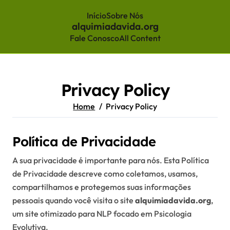
Início
Sobre Nós
alquimiadavida.org
Fale Conosco
All Content
Skip
to
content
Privacy Policy
Home
Privacy Policy
Política de Privacidade
A sua privacidade é importante para nós. Esta Política
de Privacidade descreve como coletamos, usamos,
compartilhamos e protegemos suas informações
pessoais quando você visita o site
alquimiadavida.org
,
um site otimizado para NLP focado em Psicologia
Evolutiva.