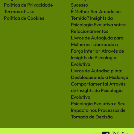
Política de Privacidade
Sucesso
Termos of Use
É Melhor Ser Amado ou
Política de Cookies
Temido? Insights da
Psicologia Evolutiva sobre
Relacionamentos
Livros de Autoajuda para
Mulheres: Liberando a
Força Interior Através de
Insights da Psicologia
Evolutiva
Livros de Autodisciplina:
Desbloqueando a Mudança
Comportamental Através
de Insights da Psicologia
Evolutiva
Psicologia Evolutiva e Seu
Impacto nos Processos de
Tomada de Decisão