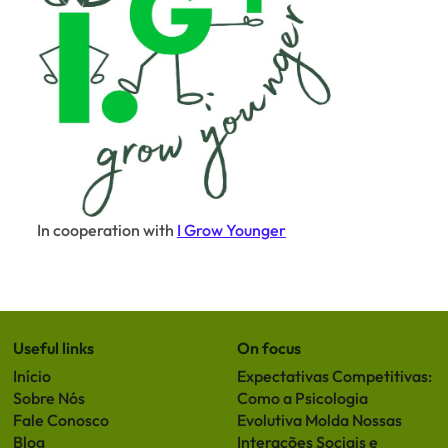
In cooperation with
I Grow Younger
Useful links
On focus
Início
Expectativas Competitivas:
Sobre Nós
Como a Psicologia
Fale Conosco
Evolutiva Molda Nossas
Blog
Interações Sociais e