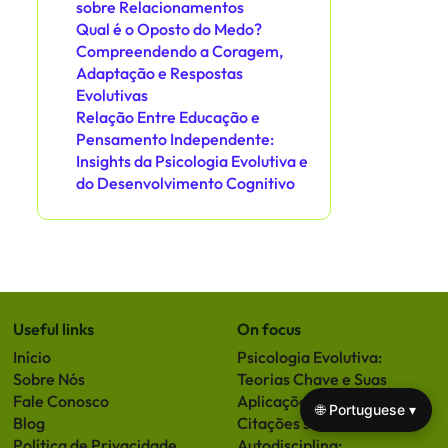
sobre Relacionamentos
Qual é o Oposto do Medo?
Compreendendo a Coragem,
Adaptação e Respostas
Evolutivas
Relação Entre Educação e
Pensamento Independente:
Insights da Psicologia Evolutiva e
do Desenvolvimento Cognitivo
Useful links
On focus
Início
Psicologia Evolutiva:
Sobre Nós
Teorias Chave e Suas
Fale Conosco
Aplicações
🌐 Portuguese ▾
Blog
Citações sobre
Política de Privacidade
Autodisciplina: