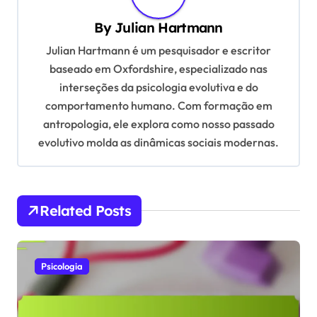
i
By
Julian Hartmann
g
Julian Hartmann é um pesquisador e escritor
a
baseado em Oxfordshire, especializado nas
t
interseções da psicologia evolutiva e do
comportamento humano. Com formação em
i
antropologia, ele explora como nosso passado
o
evolutivo molda as dinâmicas sociais modernas.
n
Related Posts
Psicologia