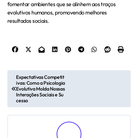
fomentar ambientes que se alinhem aos traços
evolutivos humanos, promovendo melhores
resultados sociais.
P
Expectativas Competit
ivas: Como a Psicologia
o
Evolutiva Molda Nossas
s
Interações Sociais e Su
cesso
t
n
a
v