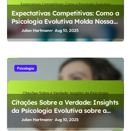
Expectativas Competitivas: Como a
Psicologia Evolutiva Molda Nossas
Interações Sociais e Sucesso
Julian Hartmann
Aug 10, 2025
Psicologia
Citações Sobre a Verdade: Insights
da Psicologia Evolutiva sobre a
Natureza Humana e Percepção
Julian Hartmann
Aug 10, 2025