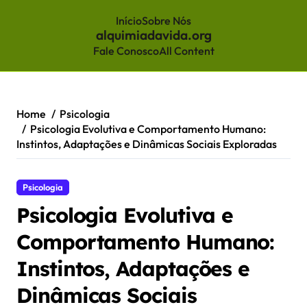
Início
Sobre Nós
alquimiadavida.org
Fale Conosco
All Content
Skip
to
content
Home
Psicologia
Psicologia Evolutiva e Comportamento Humano:
Instintos, Adaptações e Dinâmicas Sociais Exploradas
Psicologia
Psicologia Evolutiva e
Comportamento Humano:
Instintos, Adaptações e
Dinâmicas Sociais