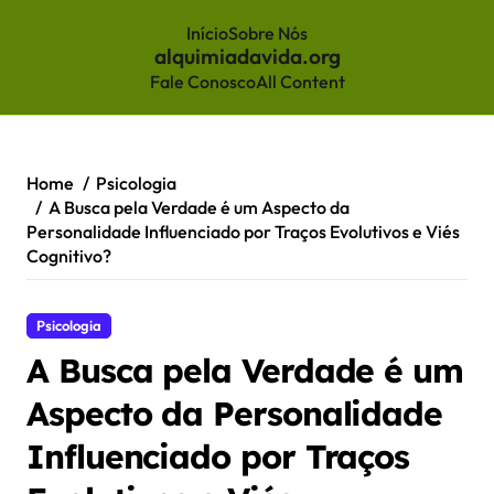
Início
Sobre Nós
alquimiadavida.org
Fale Conosco
All Content
Skip
to
content
Home
Psicologia
A Busca pela Verdade é um Aspecto da
Personalidade Influenciado por Traços Evolutivos e Viés
Cognitivo?
Psicologia
A Busca pela Verdade é um
Aspecto da Personalidade
Influenciado por Traços