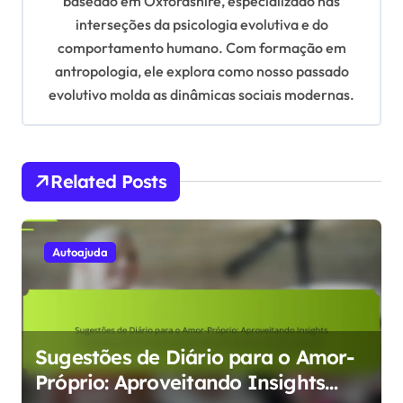
baseado em Oxfordshire, especializado nas
t
interseções da psicologia evolutiva e do
i
comportamento humano. Com formação em
o
antropologia, ele explora como nosso passado
n
evolutivo molda as dinâmicas sociais modernas.
Related Posts
Autoajuda
Sugestões de Diário para o Amor-
Próprio: Aproveitando Insights