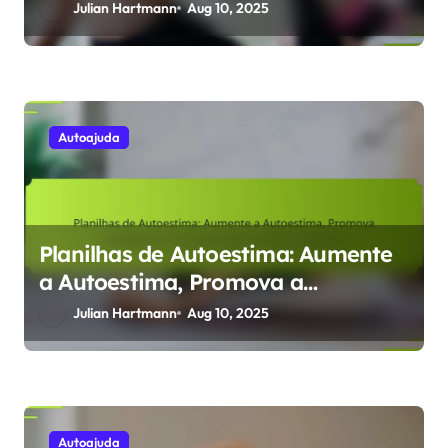
Evolutivos para uma Conexão Mais
Julian Hartmann
Aug 10, 2025
Profunda Consigo Mesmo
Autoajuda
Planilhas de Autoestima: Aumente
a Autoestima, Promova a
Resiliência e Compreenda as
Julian Hartmann
Aug 10, 2025
Raízes Evolutivas
Autoajuda