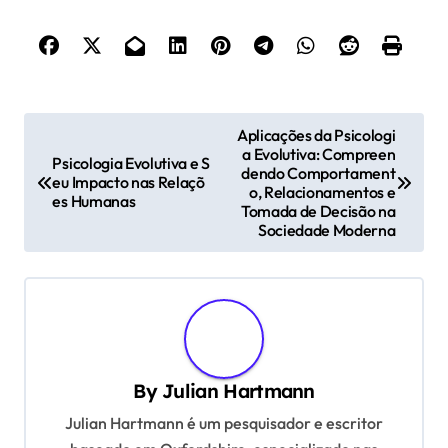
P
Aplicações da Psicologi
a Evolutiva: Compreen
o
Psicologia Evolutiva e S
dendo Comportament
eu Impacto nas Relaçõ
s
o, Relacionamentos e
es Humanas
Tomada de Decisão na
t
Sociedade Moderna
n
a
v
i
g
By
Julian Hartmann
a
Julian Hartmann é um pesquisador e escritor