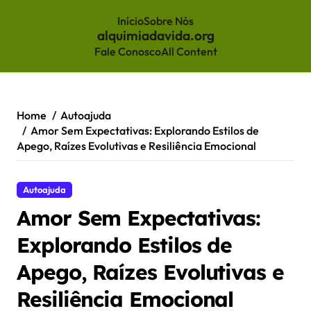
Início
Sobre Nós
alquimiadavida.org
Fale Conosco
All Content
Skip
to
content
Home
Autoajuda
Amor Sem Expectativas: Explorando Estilos de
Apego, Raízes Evolutivas e Resiliência Emocional
Autoajuda
Amor Sem Expectativas:
Explorando Estilos de
Apego, Raízes Evolutivas e
Resiliência Emocional