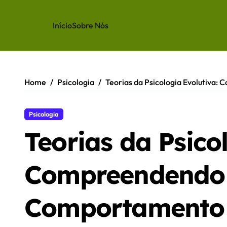
Início
Sobre Nós
Skip
to
content
Home
Psicologia
Teorias da Psicologia Evolutiv
Psicologia
Teorias da Psico
Compreendendo
Comportamento