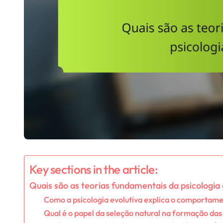
Key sections in the article:
Quais são as teorias fundamentais da psicologia 
Como a psicologia evolutiva explica o comporta
Qual é o papel da seleção natural na formação das