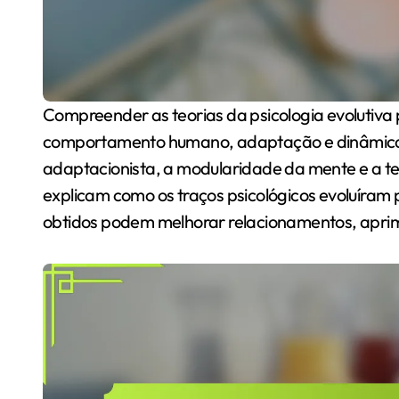
Compreender as teorias da psicologia evolutiva pode iluminar as razões por trás do
comportamento humano, adaptação e dinâmicas so
adaptacionista, a modularidade da mente e a teo
explicam como os traços psicológicos evoluíram 
obtidos podem melhorar relacionamentos, aprimo